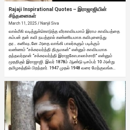
Rajaji Inspirational Quotes – இராஜாஜியின்
சிந்தனைகள்
March 11, 2025
Nanjil Siva
வால்மீகி வடித்துக்கொடுத்த வீரகாவியமாம் இராம காவியத்தை
கம்பன் தன் கவி நயத்தால் கண்ணியமாக கவிபுனைந்து
தர… கனிவுடனே அதை வாங்கி பாலர்களும் படிக்கும்
வண்ணம் “சக்கரவர்த்தி திருமகன்” என்னும் காவியமாக
தந்தவர்தான் “சக்கரவர்த்தி இராஜகோபாலாச்சாரி” என்னும்
மூதறிஞர் இராஜாஜி. இவர் 1878ம் ஆண்டு டிசம்பர் 10 அன்று
தமிழகத்தில் பிறந்தார். 1947 முதல் 1948 வரை மேற்குவங்க…