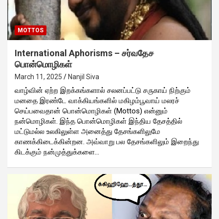
MOTTOS
International Aphorisms – சர்வதேச
பொன்மொழிகள்
March 11, 2025
Nanjil Siva
வாழ்வின் ஏற்ற இறக்கங்களால் சலனப்பட்டு சருகாய் நிற்கும்
மனதை இரண்டே வாக்கியங்களில் மகிழம்பூவாய் மலரச்
செய்பவைதான் பொன்மொழிகள் (Mottos) என்னும்
நன்மொழிகள். இந்த பொன்மொழிகள் இந்திய தேசத்தில்
மட்டுமல்ல உலகிலுள்ள அனைத்து தேசங்களிலுமே
காணக்கிடைக்கின்றன. அவ்வாறு பல தேசங்களிலும் இறைந்து
கிடக்கும் நன்முத்துக்களை…