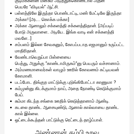
குடிமக்களின் மனசும் அடித்துக்கொண்டால் அதன்
பெயரே “விடியல்” ஆட்சி.
பள்ளத்திலே இருந்தா பொண்டாட்டி, மண் மேட்டிலே இருந்தா
அக்கா! [அட… கொக்க மக்கா]
அக்கா ஆனாலும் சக்களத்தி சக்களத்திதான். [அப்படிப்
போடு அருவாளை.. அடியே.. இங்க வாடி என் சக்களத்தி
மவளே…]
சம்பளம் இல்லா சேவகனும், கோபப்படாத எஜமானும் உருப்பட்ட
மாதிரிதான்.
வேண்டாவெறுப்பா பிள்ளையை
பெத்து, அதுக்கு “காண்டாமிருகம்”னு பெயரும் வச்சானாம்.
அம்மணமானவர்கள் வாழும் ஊரில் கோவணம் கட்டியவன்
கோமாளி.
படப்போட திங்குற மாட்டுக்கு புடுங்கிபோட்டா காணுமா ?
கம்முன்னு கிடக்குமாம் நாய், அதை நோண்டி கெடுக்குமாம்
பேய்.
சும்மா கிடந்த சங்கை ஊதிக் கெடுத்தானாம் ஆண்டி.
கடலை தாண்ட ஆசையுண்டு, ஆனால் கால்வாயை தாண்ட
கால் இல்லை.
ஒட்டைக்கூத்தன் பாட்டுக்கு ரெட்டைத் தாழ்ப்பாள்.
அண்ணன் தம்பி உறவு