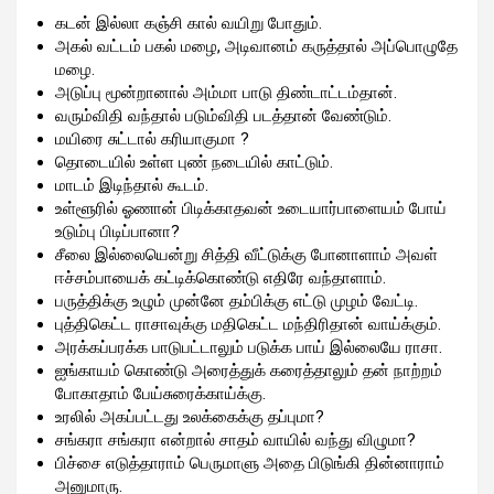
கடன் இல்லா கஞ்சி கால் வயிறு போதும்.
அகல் வட்டம் பகல் மழை, அடிவானம் கருத்தால் அப்பொழுதே
மழை.
அடுப்பு மூன்றானால் அம்மா பாடு திண்டாட்டம்தான்.
வரும்விதி வந்தால் படும்விதி படத்தான் வேண்டும்.
மயிரை சுட்டால் கரியாகுமா ?
தொடையில் உள்ள புண் நடையில் காட்டும்.
மாடம் இடிந்தால் கூடம்.
உள்ளூரில் ஓணான் பிடிக்காதவன் உடையார்பாளையம் போய்
உடும்பு பிடிப்பானா?
சீலை இல்லையென்று சித்தி வீட்டுக்கு போனாளாம் அவள்
ஈச்சம்பாயைக் கட்டிக்கொண்டு எதிரே வந்தாளாம்.
பருத்திக்கு உழும் முன்னே தம்பிக்கு எட்டு முழம் வேட்டி.
புத்திகெட்ட ராசாவுக்கு மதிகெட்ட மந்திரிதான் வாய்க்கும்.
அரக்கப்பரக்க பாடுபட்டாலும் படுக்க பாய் இல்லையே ராசா.
ஐங்காயம் கொண்டு அரைத்துக் கரைத்தாலும் தன் நாற்றம்
போகாதாம் பேய்சுரைக்காய்க்கு.
உரலில் அகப்பட்டது உலக்கைக்கு தப்புமா?
சங்கரா சங்கரா என்றால் சாதம் வாயில் வந்து விழுமா?
பிச்சை எடுத்தாராம் பெருமாளு அதை பிடுங்கி தின்னாராம்
அனுமாரு.