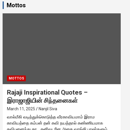
Mottos
MOTTOS
Rajaji Inspirational Quotes –
இராஜாஜியின் சிந்தனைகள்
March 11, 2025
Nanjil Siva
வால்மீகி வடித்துக்கொடுத்த வீரகாவியமாம் இராம
காவியத்தை கம்பன் தன் கவி நயத்தால் கண்ணியமாக
கவிபுனைந்து தர… கனிவுடனே அதை வாங்கி பாலர்களும்