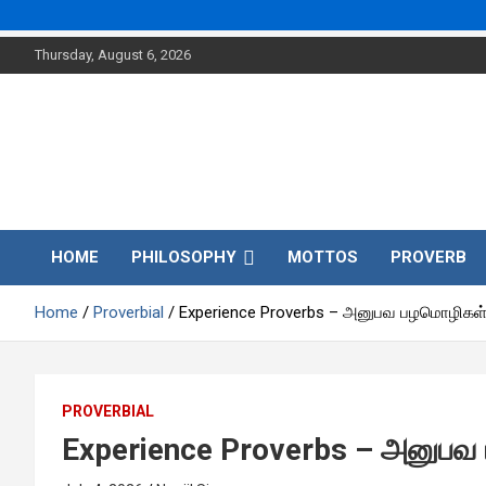
Skip
Thursday, August 6, 2026
to
content
Teachings
Justice
on social
justice.
HOME
PHILOSOPHY
MOTTOS
PROVERB
In
Home
Proverbial
Experience Proverbs – அனுபவ பழமொழிகள
Social
PROVERBIAL
Experience Proverbs – அனுப