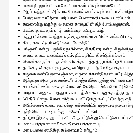
பனை நிழலும் நிழலாமோ? பகைவர் உறவும் உறவாமோ?
அறப்படித்தவன் அங்காடி போனால் வாங்கவும் மாட்டான், விற்க
பெற்றவள் வயிற்றை பார்ப்பாள், பெண்சாதி மடியை பார்ப்பாள்.
கவலைக்கு மருந்து அதனை காலடியின் கீழ் போடுவதுதான்.
கேட்காத கடனும் பாழ். பார்க்காத பயிரும் பாழ்
பத்து பிள்ளை பெத்தவளுக்கு தலைச்சான் பிள்ளைக்காரி பக
கீரை கடைக்கும் எதிர்கடை வேண்டும்.
பங்குனி என்று பருக்கிறதுமில்லை, சித்திரை என்று சிறுக்கிற
வைய வைய வைரக்கல்லாம், திட்ட திட்ட திண்டுக்கல்லாம்.
வெண்கல பூட்டை ஓடச்சி விளக்குமாத்த திருடிக்கிட்டு போனா
தானே குளிக்கும் குழந்தை வயிற்றை மட்டுமே தேய்க்குமாம்.
சருகை கண்டு தணலஞ்சுமா, எருவைக்கண்டுதான் பயிர் அஞ்ச
ஆற்றாது அவரழுத கண்ணீர் நெஞ்சு நீத்தாருக்கு கூற்றாக மாறி
சாபங்கள் ஊர்வலத்தை போல எங்கே தொடங்கியதோ அங்கேயே
பாடுபட்டவனுக்கு பத்துப்பல்லாம் இளிச்சவாயனுக்கு இருபது ப
“விதியே”ன்னு போன விதியை.. வீட்டுக்கு கூட்டிட்டுவந்து கறி 
அடுத்தவன் கைய தலைக்கு வச்சுக்கிட்டு எத்தனை நாளைக்கு
புத்திகெட்ட ராஜாவுக்கு மதிகெட்ட மந்திரி.
தட்டுல இருக்குது சட்டினி… அத பட்டுன்னு கொட்டுனா பட்டினி
மலையத்தனை சாமிக்கு தினையத்தனை பூ.
மலையளவு சாமிக்கு கடுகளவாம் கற்பூரம்.