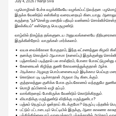
July 4, 2026
Nanjil Siva
பழமொழிகள் பேச்சு வழக்கிலேயே வழங்கப்பட்டுவந்தன. பழமொழி
இருக்க வேண்டும் என்கின்ற வரையறையும் கிடையாது. ஆனாலு
கருத்தை “நச்”சென்று மனதில் பதியும் வண்ணம் சொல்லிச்சென
இலக்கியம்” என்றொரு பெயருமுண்டு.
வாழ்வில் நிகழ்ந்த தங்களுடைய அனுபவங்களையே நீதியுரைகளா
இருக்கின்றோம். வாருங்கள் பார்க்கலாம்.
வயசு வைக்கோலா போகுதாம், இந்த லட்சணத்துல கிழவி கின்ன
தனக்கு கொஞ்சம் ஆயாசமா (களைப்பு) இருக்குன்னு சொல்லி 
பஞ்சாங்கம் படித்தால் பல சாஸ்திரம், போனா போகட்டுமுன்னு க
கேணையன் கிழித்த துணி கோவணத்துக்குதான் ஆச்சு.
அடிக்காம அழுவுற பொம்பளையையும் இடிக்காம பெய்யுற மழைய
கொடுவா புடி புடிச்சாதான் அருவா பிடி கிடைக்கும்.
குத்தாலத்துல குளிக்க போக கும்பகோணம் வந்ததுமே துணி
மொழி தப்பினால் வழி தப்பும்.
வாங்கிறதைப் போலிருக்க வேண்டும் கொடுக்கிறதும்.
வியாதிக்கு மருந்துண்டு விதிக்கு மருந்துண்டா?
பஞ்சும் நெருப்பும் ஒன்றாய் கிடக்குமோ? நெருப்பு பந்தலி
பட்டும் பட்டாடையும் பெட்டியில் இருக்கு, ஆனா காலணா காசு
பந்திக்கில்லையாம் வாழைக்காயி பந்தக்காலில் ஆடுதாம் 