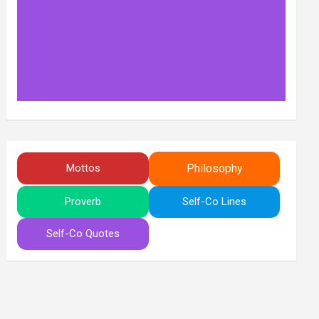
Philosophy
Mottos
Proverb
Self-Co Lines
Self-Co Quotes