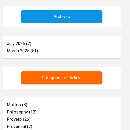
r
c
h
Archives
July 2026
(7)
March 2025
(51)
Categories of Article
Mottos
(8)
Philosophy
(12)
Proverb
(26)
Proverbial
(7)